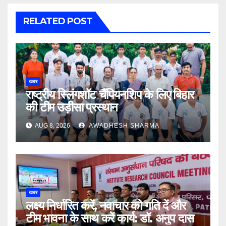
RELATED POST
खबर
राष्ट्रीय स्लिंगशॉट चैंपियनशिप के लिए बिहार
की टीम उड़ीसा प्रस्थान
AUG 8, 2026
AWADHESH SHARMA
खबर
लक्ष्य निर्धारित करें, नवाचार को गति दें और
टीम भावना के साथ करें कार्य: डॉ. अनुप दास