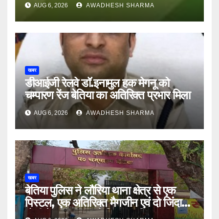
AUG 6, 2026
AWADHESH SHARMA
खबर
डीआईजी रेलवे डॉ.इनामुल हक मेगनू को
चम्पारण रेंज बेतिया का अतिरिक्त प्रभार मिला
AUG 6, 2026
AWADHESH SHARMA
खबर
बेतिया पुलिस ने लौरिया थाना क्षेत्र से एक
पिस्टल, एक अतिरिक्त मैगजीन एवं दो जिंदा
गोली के साथ एक को गिरफ्तार दिया