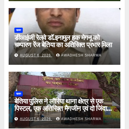
खबर
डीआईजी रेलवे डॉ.इनामुल हक मेगनू को
चम्पारण रेंज बेतिया का अतिरिक्त प्रभार मिला
AUGUST 6, 2026
AWADHESH SHARMA
खबर
बेतिया पुलिस ने लौरिया थाना क्षेत्र से एक
पिस्टल, एक अतिरिक्त मैगजीन एवं दो जिंदा
गोली के साथ एक को गिरफ्तार दिया
AUGUST 6, 2026
AWADHESH SHARMA