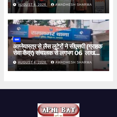
इंटेलिजेंस शिक्षण कार्य शीघ्र प्रारंभ : दिनेश
AUGUST 4, 2026
AWADHESH SHARMA
यादव
खबर
आग्नेयास्त्र से लैस लूटेरों ने सीएसपी (ग्राहक
सेवा केंद्र) संचालक से लगभग 06 लाख
रुपये, लैपटॉप, मोबाइल और बाइक की चाबी
AUGUST 4, 2026
AWADHESH SHARMA
लूटा