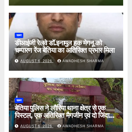
खबर
डीआईजी रेलवे डॉ.इनामुल हक मेगनू को
चम्पारण रेंज बेतिया का अतिरिक्त प्रभार मिला
AUGUST 6, 2026
AWADHESH SHARMA
खबर
बेतिया पुलिस ने लौरिया थाना क्षेत्र से एक
पिस्टल, एक अतिरिक्त मैगजीन एवं दो जिंदा
गोली के साथ एक को गिरफ्तार दिया
AUGUST 6, 2026
AWADHESH SHARMA