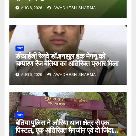
अन्य हैं मौन
AUG 6, 2026
AWADHESH SHARMA
खबर
डीआईजी रेलवे डॉ.इनामुल हक मेगनू को
चम्पारण रेंज बेतिया का अतिरिक्त प्रभार मिला
AUG 6, 2026
AWADHESH SHARMA
खबर
बेतिया पुलिस ने लौरिया थाना क्षेत्र से एक
पिस्टल, एक अतिरिक्त मैगजीन एवं दो जिंदा