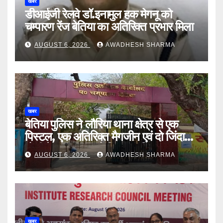
खबर
डीआईजी रेलवे डॉ.इनामुल हक मेगनू को
चम्पारण रेंज बेतिया का अतिरिक्त प्रभार मिला
AUGUST 6, 2026
AWADHESH SHARMA
खबर
बेतिया पुलिस ने लौरिया थाना क्षेत्र से एक
पिस्टल, एक अतिरिक्त मैगजीन एवं दो जिंदा
गोली के साथ एक को गिरफ्तार दिया
AUGUST 6, 2026
AWADHESH SHARMA
खबर