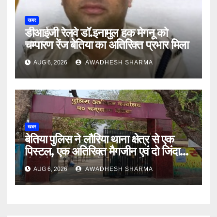
खबर
डीआईजी रेलवे डॉ.इनामुल हक मेगनू को
चम्पारण रेंज बेतिया का अतिरिक्त प्रभार मिला
AUG 6, 2026
AWADHESH SHARMA
खबर
बेतिया पुलिस ने लौरिया थाना क्षेत्र से एक
पिस्टल, एक अतिरिक्त मैगजीन एवं दो जिंदा
गोली के साथ एक को गिरफ्तार दिया
AUG 6, 2026
AWADHESH SHARMA