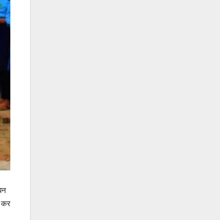
धन
त कर