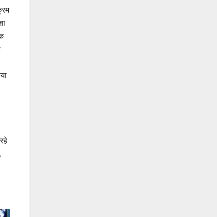
क्रम
शा
िक
े
िया
रहे
,