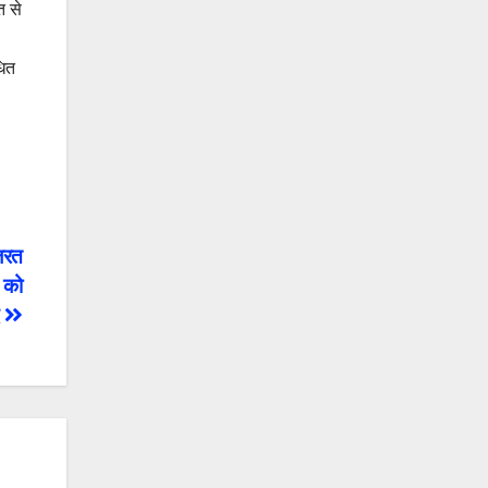
त से
धित
हजरत
ि को
द