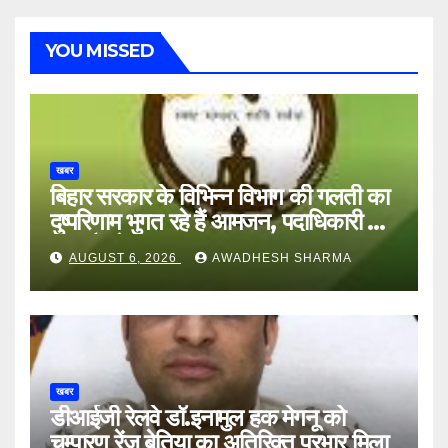
YOU MISSED
खबर
बिहार सरकार के विभिन्न विभाग की गलती का
दुष्परिणाम भुगत रहे हैं आमजन, पदाधिकारी और
अन्य हैं मौन
AUGUST 6, 2026
AWADHESH SHARMA
खबर
डीआईजी रेलवे डॉ.इनामुल हक मेगनू को
चम्पारण रेंज बेतिया का अतिरिक्त प्रभार मिला