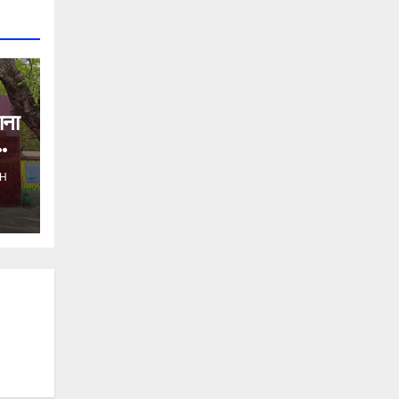
ाना
H
ो