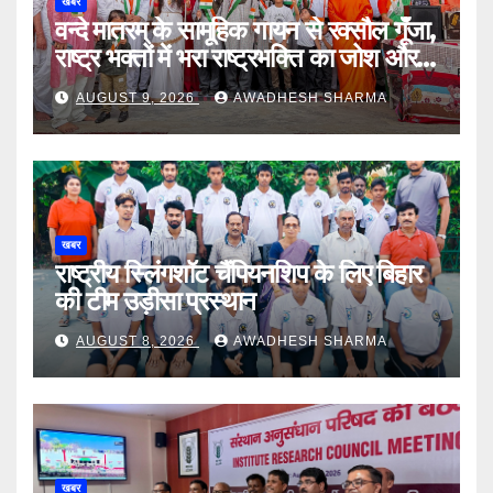
खबर
वन्दे मातरम् के सामूहिक गायन से रक्सौल गूंँजा,
राष्ट्र भक्तों में भरा राष्ट्रभक्ति का जोश और
उमंग
AUGUST 9, 2026
AWADHESH SHARMA
खबर
राष्ट्रीय स्लिंगशॉट चैंपियनशिप के लिए बिहार
की टीम उड़ीसा प्रस्थान
AUGUST 8, 2026
AWADHESH SHARMA
खबर