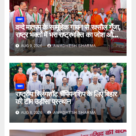
खबर
वन्दे मातरम् के सामूहिक गायन से रक्सौल गूंँजा,
राष्ट्र भक्तों में भरा राष्ट्रभक्ति का जोश और
उमंग
AUG 9, 2026
AWADHESH SHARMA
खबर
राष्ट्रीय स्लिंगशॉट चैंपियनशिप के लिए बिहार
की टीम उड़ीसा प्रस्थान
AUG 8, 2026
AWADHESH SHARMA