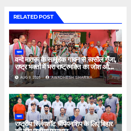
RELATED POST
खबर
वन्दे मातरम् के सामूहिक गायन से रक्सौल गूंँजा,
राष्ट्र भक्तों में भरा राष्ट्रभक्ति का जोश और
उमंग
AUG 9, 2026
AWADHESH SHARMA
खबर
राष्ट्रीय स्लिंगशॉट चैंपियनशिप के लिए बिहार