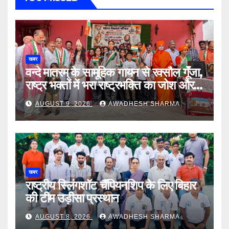
खबर
वन्दे मातरम् के सामूहिक गायन से रक्सौल गूंँजा,
राष्ट्र भक्तों में भरा राष्ट्रभक्ति का जोश और
उमंग
AUGUST 9, 2026
AWADHESH SHARMA
खबर
राष्ट्रीय स्लिंगशॉट चैंपियनशिप के लिए बिहार
की टीम उड़ीसा प्रस्थान
AUGUST 8, 2026
AWADHESH SHARMA