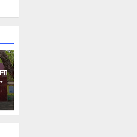
ाना
H
ो