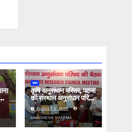
खबर
थाना
कृषि अनुसंधान परिसर, पटना
की संस्थान अनुसंधान परिषद
जिंदा
की बैठक सम्पन्न
AUGUST 6, 2026
AWADHESH SHARMA