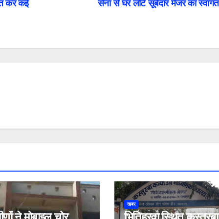
कात कर कई
सेना से घर लौटे सूबेदार मेजर का स्वाग
खबर
मीणों ने मोबाइल चोर
भितिहरवा स्थित कस्तूरबा