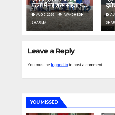
पटना में नई श्रम संहिता पर
दबोच
जागरुकता कार्यक्रम
दिय
AUG 5, 2026
AWADHESH
AU
सम्पन्न
SHARMA
SHA
Leave a Reply
You must be
logged in
to post a comment.
YOU MISSED