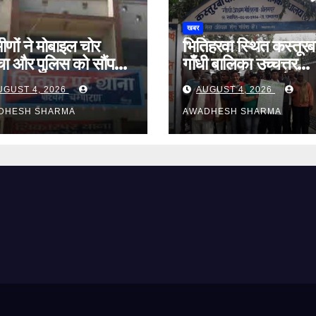
खबर
मीणों ने मोबाइल चोर
भितिहरवा स्थित कस्तूरब
चा और पुलिस को सौंप
गाँधी बालिका उच्चत्तर
ा
माध्यमिक विद्यालय में
UGUST 4, 2026
AUGUST 4, 2026
आर्टिफीसियल इंटेलिजेंस
DHESH SHARMA
शिक्षण कार्य शीघ्र प्रारंभ
AWADHESH SHARMA
दिनेश यादव