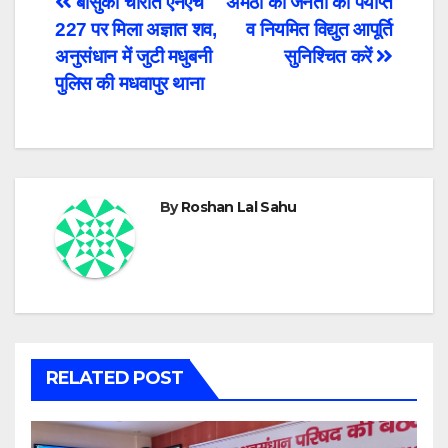
Post
बासुकी चारौत एनएच
अमेठी की जनता को पर्याप्त
227 पर मिला अज्ञात शव,
व नियमित विद्युत आपूर्ति
navigation
अनुसंधान में जुटी मधुबनी
सुनिश्चित करें
पुलिस की मधवापुर थाना
By
Roshan Lal Sahu
RELATED POST