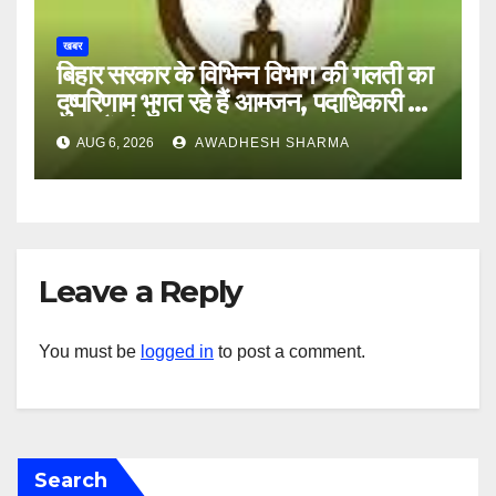
खबर
बिहार सरकार के विभिन्न विभाग की गलती का
दुष्परिणाम भुगत रहे हैं आमजन, पदाधिकारी और
अन्य हैं मौन
AUG 6, 2026
AWADHESH SHARMA
Leave a Reply
You must be
logged in
to post a comment.
Search