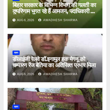
बिहार सरकार के विभिन्न विभाग की गलती का
दुष्परिणाम भुगत रहे हैं आमजन, पदाधिकारी और
अन्य हैं मौन
AUG 6, 2026
AWADHESH SHARMA
खबर
डीआईजी रेलवे डॉ.इनामुल हक मेगनू को
चम्पारण रेंज बेतिया का अतिरिक्त प्रभार मिला
AUG 6, 2026
AWADHESH SHARMA
खबर