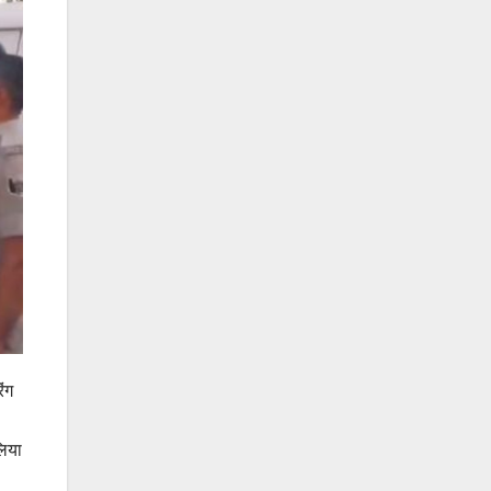
ंग
लिया