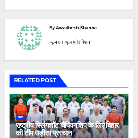
By
Awadhesh Sharma
न्यूज एन व्यूज फॉर नेशन
RELATED POST
खबर
राष्ट्रीय स्लिंगशॉट चैंपियनशिप के लिए बिहार
की टीम उड़ीसा प्रस्थान