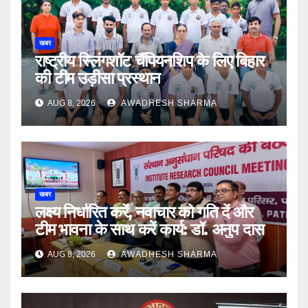
खबर
राष्ट्रीय स्लिंगशॉट चैंपियनशिप के लिए बिहार
की टीम उड़ीसा प्रस्थान
AUG 8, 2026
AWADHESH SHARMA
खबर
लक्ष्य निर्धारित करें, नवाचार को गति दें और
टीम भावना के साथ करें कार्य: डॉ. अनुप दास
AUG 8, 2026
AWADHESH SHARMA