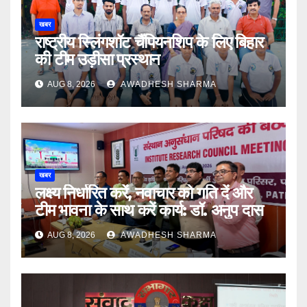
खबर
राष्ट्रीय स्लिंगशॉट चैंपियनशिप के लिए बिहार
की टीम उड़ीसा प्रस्थान
AUG 8, 2026
AWADHESH SHARMA
खबर
लक्ष्य निर्धारित करें, नवाचार को गति दें और
टीम भावना के साथ करें कार्य: डॉ. अनुप दास
AUG 8, 2026
AWADHESH SHARMA