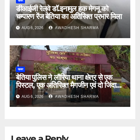
खबर
डीआईजी रेलवे डॉ.इनामुल हक मेगनू को
चम्पारण रेंज बेतिया का अतिरिक्त प्रभार मिला
AUG 6, 2026
AWADHESH SHARMA
खबर
बेतिया पुलिस ने लौरिया थाना क्षेत्र से एक
पिस्टल, एक अतिरिक्त मैगजीन एवं दो जिंदा
गोली के साथ एक को गिरफ्तार दिया
AUG 6, 2026
AWADHESH SHARMA
Leave a Reply