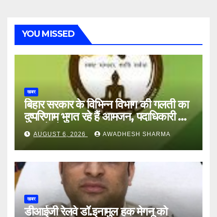
YOU MISSED
खबर
बिहार सरकार के विभिन्न विभाग की गलती का
दुष्परिणाम भुगत रहे हैं आमजन, पदाधिकारी और
अन्य हैं मौन
AUGUST 6, 2026
AWADHESH SHARMA
खबर
डीआईजी रेलवे डॉ.इनामुल हक मेगनू को