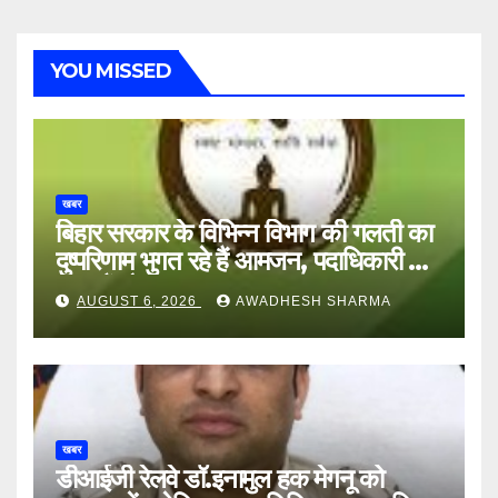
YOU MISSED
खबर
बिहार सरकार के विभिन्न विभाग की गलती का
दुष्परिणाम भुगत रहे हैं आमजन, पदाधिकारी और
अन्य हैं मौन
AUGUST 6, 2026
AWADHESH SHARMA
खबर
डीआईजी रेलवे डॉ.इनामुल हक मेगनू को