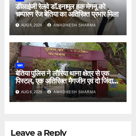
डीआईजी रेलवे डॉ.इनामुल हक मेगनू को
चम्पारण रेंज बेतिया का अतिरिक्त प्रभार मिला
AUG 6, 2026
AWADHESH SHARMA
खबर
बेतिया पुलिस ने लौरिया थाना क्षेत्र से एक
पिस्टल, एक अतिरिक्त मैगजीन एवं दो जिंदा
गोली के साथ एक को गिरफ्तार दिया
AUG 6, 2026
AWADHESH SHARMA
Leave a Reply