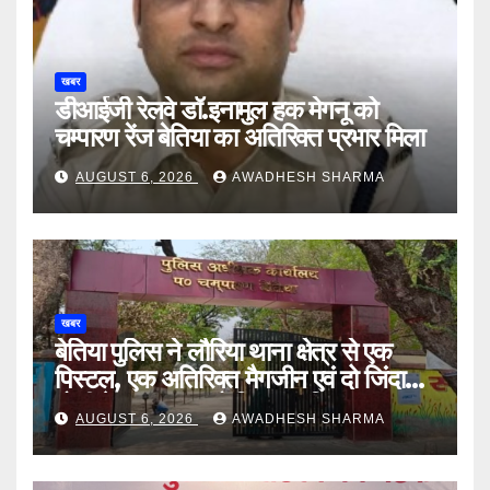
खबर
डीआईजी रेलवे डॉ.इनामुल हक मेगनू को
चम्पारण रेंज बेतिया का अतिरिक्त प्रभार मिला
AUGUST 6, 2026
AWADHESH SHARMA
खबर
बेतिया पुलिस ने लौरिया थाना क्षेत्र से एक
पिस्टल, एक अतिरिक्त मैगजीन एवं दो जिंदा
गोली के साथ एक को गिरफ्तार दिया
AUGUST 6, 2026
AWADHESH SHARMA