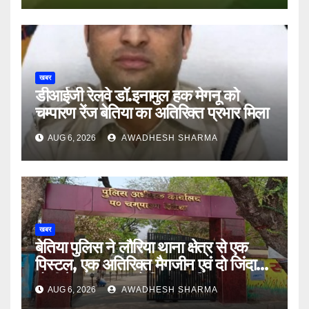
खबर
डीआईजी रेलवे डॉ.इनामुल हक मेगनू को
चम्पारण रेंज बेतिया का अतिरिक्त प्रभार मिला
AUG 6, 2026
AWADHESH SHARMA
खबर
बेतिया पुलिस ने लौरिया थाना क्षेत्र से एक
पिस्टल, एक अतिरिक्त मैगजीन एवं दो जिंदा
गोली के साथ एक को गिरफ्तार दिया
AUG 6, 2026
AWADHESH SHARMA