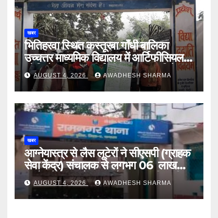
खबर
भितिहरवा स्थित कस्तूरबा गाँधी बालिका
उच्चत्तर माध्यमिक विद्यालय में आर्टिफीसियल
इंटेलिजेंस शिक्षण कार्य शीघ्र प्रारंभ : दिनेश
AUGUST 4, 2026
AWADHESH SHARMA
यादव
खबर
आग्नेयास्त्र से लैस लूटेरों ने सीएसपी (ग्राहक
सेवा केंद्र) संचालक से लगभग 06 लाख
रुपये, लैपटॉप, मोबाइल और बाइक की चाबी
AUGUST 4, 2026
AWADHESH SHARMA
लूटा