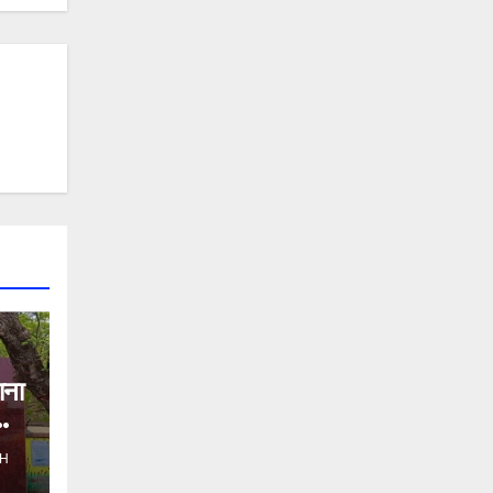
ाना
H
ो