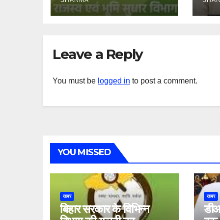
अन्य हैं मौन
SHARMA
SHA
Leave a Reply
You must be
logged in
to post a comment.
YOU MISSED
खबर
खबर
बिहार सरकार के विभिन्न
डीआ