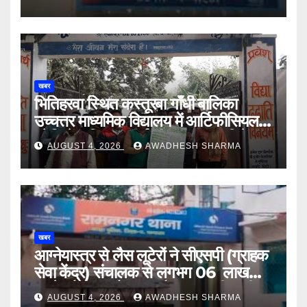
खबर
भितिहरवा स्थित कस्तूरबा गाँधी बालिका
उच्चत्तर माध्यमिक विद्यालय में आर्टिफीसियल
इंटेलिजेंस शिक्षण कार्य शीघ्र प्रारंभ : दिनेश
AUGUST 4, 2026
AWADHESH SHARMA
यादव
खबर
आग्नेयास्त्र से लैस लूटेरों ने सीएसपी (ग्राहक
सेवा केंद्र) संचालक से लगभग 06 लाख
रुपये, लैपटॉप, मोबाइल और बाइक की चाबी
AUGUST 4, 2026
AWADHESH SHARMA
लूटा