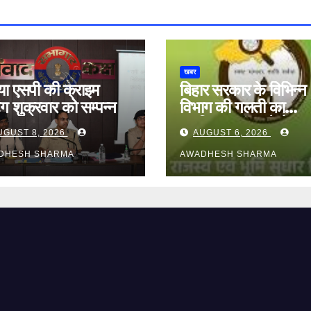
खबर
या एसपी की क्राइम
बिहार सरकार के विभिन्न
ंग शुक्रवार को सम्पन्न
विभाग की गलती का
दुष्परिणाम भुगत रहे हैं
UGUST 8, 2026
AUGUST 6, 2026
आमजन, पदाधिकारी और
DHESH SHARMA
अन्य हैं मौन
AWADHESH SHARMA