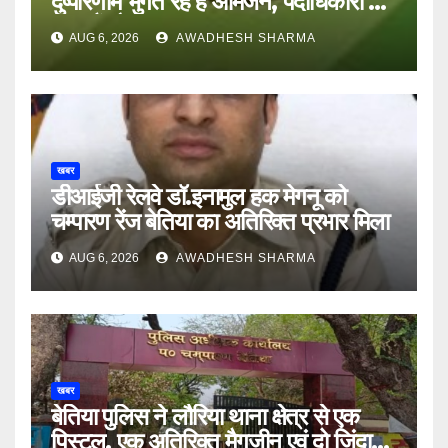
दुष्परिणाम भुगत रहे हैं आमजन, पदाधिकारी और
अन्य हैं मौन
AUG 6, 2026
AWADHESH SHARMA
खबर
डीआईजी रेलवे डॉ.इनामुल हक मेगनू को
चम्पारण रेंज बेतिया का अतिरिक्त प्रभार मिला
AUG 6, 2026
AWADHESH SHARMA
खबर
बेतिया पुलिस ने लौरिया थाना क्षेत्र से एक
पिस्टल, एक अतिरिक्त मैगजीन एवं दो जिंदा