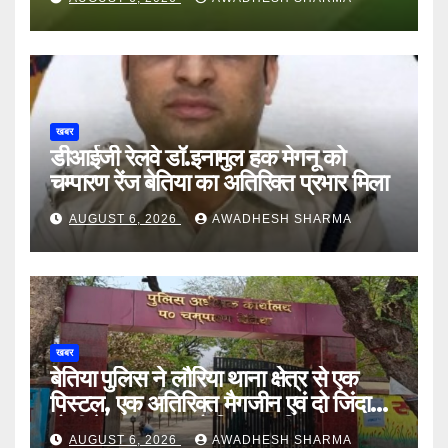
खबर
डीआईजी रेलवे डॉ.इनामुल हक मेगनू को
चम्पारण रेंज बेतिया का अतिरिक्त प्रभार मिला
AUGUST 6, 2026
AWADHESH SHARMA
खबर
बेतिया पुलिस ने लौरिया थाना क्षेत्र से एक
पिस्टल, एक अतिरिक्त मैगजीन एवं दो जिंदा
गोली के साथ एक को गिरफ्तार दिया
AUGUST 6, 2026
AWADHESH SHARMA