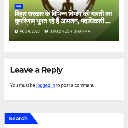
खबर
बिहार सरकार के विभिन्न विभाग की गलती का
दुष्परिणाम भुगत रहे हैं आमजन, पदाधिकारी और
अन्य हैं मौन
AUG 6, 2026
AWADHESH SHARMA
Leave a Reply
You must be
logged in
to post a comment.
Search