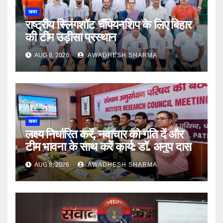
खबर
राष्ट्रीय स्लिंगशॉट चैंपियनशिप के लिए बिहार
की टीम उड़ीसा प्रस्थान
AUG 8, 2026
AWADHESH SHARMA
खबर
लक्ष्य निर्धारित करें, नवाचार को गति दें और
टीम भावना के साथ करें कार्य: डॉ. अनुप दास
AUG 8, 2026
AWADHESH SHARMA