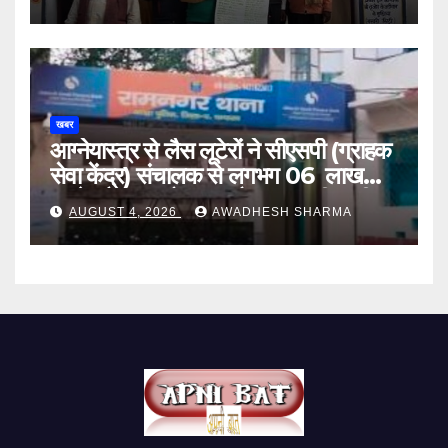
यादव
खबर
आग्नेयास्त्र से लैस लूटेरों ने सीएसपी (ग्राहक
सेवा केंद्र) संचालक से लगभग 06 लाख
रुपये, लैपटॉप, मोबाइल और बाइक की चाबी
AUGUST 4, 2026
AWADHESH SHARMA
लूटा