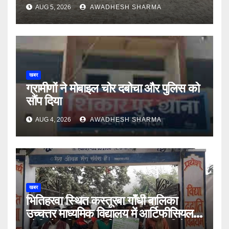
AUG 5, 2026
AWADHESH SHARMA
खबर
ग्रामीणों ने मोबाइल चोर दबोचा और पुलिस को
सौंप दिया
AUG 4, 2026
AWADHESH SHARMA
खबर
भितिहरवा स्थित कस्तूरबा गाँधी बालिका
उच्चत्तर माध्यमिक विद्यालय में आर्टिफीसियल
इंटेलिजेंस शिक्षण कार्य शीघ्र प्रारंभ : दिनेश