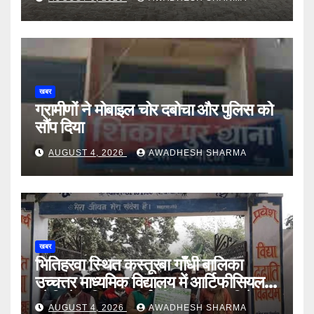
खबर
ग्रामीणों ने मोबाइल चोर दबोचा और पुलिस को
सौंप दिया
AUGUST 4, 2026
AWADHESH SHARMA
खबर
भितिहरवा स्थित कस्तूरबा गाँधी बालिका
उच्चत्तर माध्यमिक विद्यालय में आर्टिफीसियल
इंटेलिजेंस शिक्षण कार्य शीघ्र प्रारंभ : दिनेश
AUGUST 4, 2026
AWADHESH SHARMA