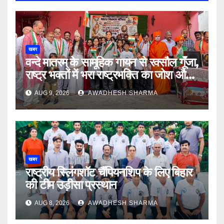
खबर
वन्दे मातरम् के सामूहिक गायन से रक्सौल गूंँजा,
राष्ट्र भक्तों में भरा राष्ट्रभक्ति का जोश और
उमंग
AUG 9, 2026
AWADHESH SHARMA
खबर
राष्ट्रीय स्लिंगशॉट चैंपियनशिप के लिए बिहार
की टीम उड़ीसा प्रस्थान
AUG 8, 2026
AWADHESH SHARMA