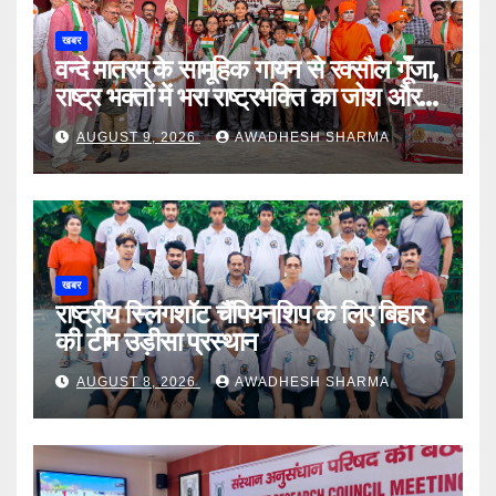
खबर
वन्दे मातरम् के सामूहिक गायन से रक्सौल गूंँजा,
राष्ट्र भक्तों में भरा राष्ट्रभक्ति का जोश और
उमंग
AUGUST 9, 2026
AWADHESH SHARMA
खबर
राष्ट्रीय स्लिंगशॉट चैंपियनशिप के लिए बिहार
की टीम उड़ीसा प्रस्थान
AUGUST 8, 2026
AWADHESH SHARMA