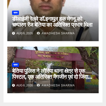
खबर
डीआईजी रेलवे डॉ.इनामुल हक मेगनू को
चम्पारण रेंज बेतिया का अतिरिक्त प्रभार मिला
AUG 6, 2026
AWADHESH SHARMA
खबर
बेतिया पुलिस ने लौरिया थाना क्षेत्र से एक
पिस्टल, एक अतिरिक्त मैगजीन एवं दो जिंदा
गोली के साथ एक को गिरफ्तार दिया
AUG 6, 2026
AWADHESH SHARMA