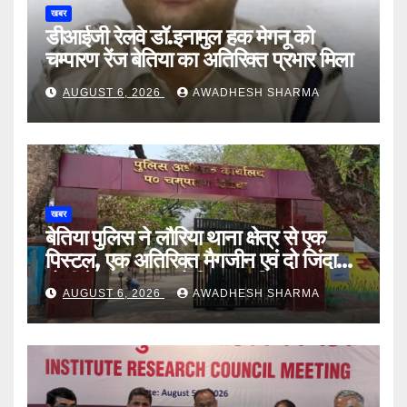
खबर
डीआईजी रेलवे डॉ.इनामुल हक मेगनू को
चम्पारण रेंज बेतिया का अतिरिक्त प्रभार मिला
AUGUST 6, 2026
AWADHESH SHARMA
खबर
बेतिया पुलिस ने लौरिया थाना क्षेत्र से एक
पिस्टल, एक अतिरिक्त मैगजीन एवं दो जिंदा
गोली के साथ एक को गिरफ्तार दिया
AUGUST 6, 2026
AWADHESH SHARMA