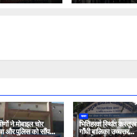
दिनेश यादव
खबर
मीणों ने मोबाइल चोर
भितिहरवा स्थित कस्तूरब
चा और पुलिस को सौंप
गाँधी बालिका उच्चत्तर