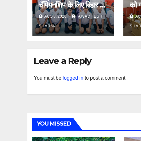
चैंपियनशिप के लिए बिहार की
को ग
टीम उड़ीसा प्रस्थान
साथ 
AUG 8, 2026
AWADHESH
AU
दास
SHARMA
SHA
Leave a Reply
You must be
logged in
to post a comment.
YOU MISSED