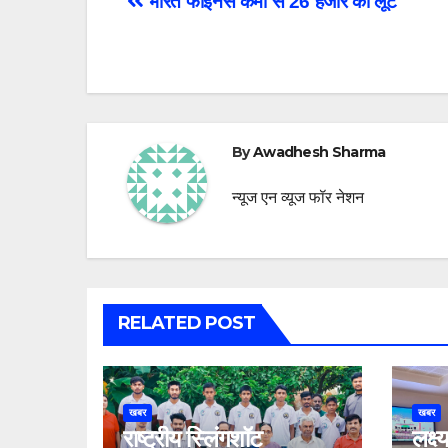
Post
भारत फाइनेंस कर्मी से 26 हजार की लूट
navigation
By
Awadhesh Sharma
न्यूज एन व्यूज फॉर नेशन
RELATED POST
खबर
खबर
राष्ट्रीय स्लिंगशॉट
लक्ष्