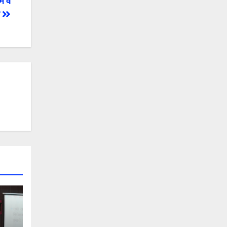
रम व
न