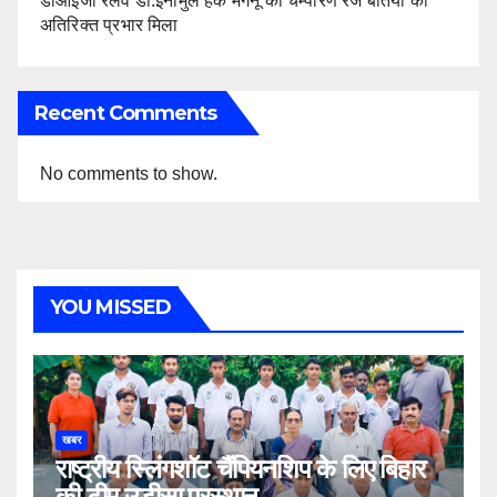
डीआईजी रेलवे डॉ.इनामुल हक मेगनू को चम्पारण रेंज बेतिया का
अतिरिक्त प्रभार मिला
Recent Comments
No comments to show.
YOU MISSED
खबर
राष्ट्रीय स्लिंगशॉट चैंपियनशिप के लिए बिहार
की टीम उड़ीसा प्रस्थान