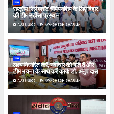
खबर
राष्ट्रीय स्लिंगशॉट चैंपियनशिप के लिए बिहार
की टीम उड़ीसा प्रस्थान
AUG 8, 2026
AWADHESH SHARMA
खबर
लक्ष्य निर्धारित करें, नवाचार को गति दें और
टीम भावना के साथ करें कार्य: डॉ. अनुप दास
AUG 8, 2026
AWADHESH SHARMA