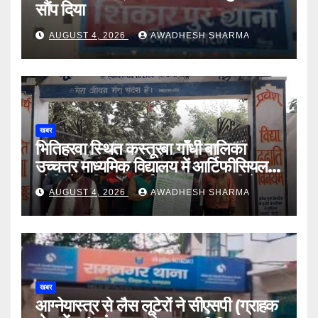
सौंप दिया
AUGUST 4, 2026
AWADHESH SHARMA
खबर
भितिहरवा स्थित कस्तूरबा गाँधी बालिका
उच्चत्तर माध्यमिक विद्यालय में आर्टिफीसियल
इंटेलिजेंस शिक्षण कार्य शीघ्र प्रारंभ : दिनेश
AUGUST 4, 2026
AWADHESH SHARMA
यादव
खबर
आग्नेयास्त्र से लैस लूटेरों ने सीएसपी (ग्राहक