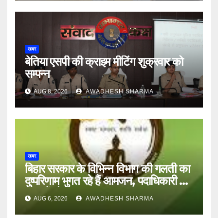
खबर
बेतिया एसपी की क्राइम मीटिंग शुक्रवार को
सम्पन्न
AUG 8, 2026
AWADHESH SHARMA
खबर
बिहार सरकार के विभिन्न विभाग की गलती का
दुष्परिणाम भुगत रहे हैं आमजन, पदाधिकारी और
अन्य हैं मौन
AUG 6, 2026
AWADHESH SHARMA