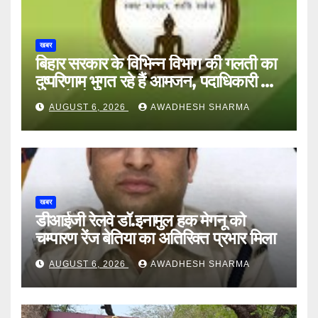
खबर
बिहार सरकार के विभिन्न विभाग की गलती का
दुष्परिणाम भुगत रहे हैं आमजन, पदाधिकारी और
अन्य हैं मौन
AUGUST 6, 2026
AWADHESH SHARMA
खबर
डीआईजी रेलवे डॉ.इनामुल हक मेगनू को
चम्पारण रेंज बेतिया का अतिरिक्त प्रभार मिला
AUGUST 6, 2026
AWADHESH SHARMA