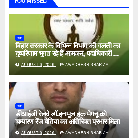
YOU MISSED
खबर
बिहार सरकार के विभिन्न विभाग की गलती का
दुष्परिणाम भुगत रहे हैं आमजन, पदाधिकारी और
अन्य हैं मौन
AUGUST 6, 2026
AWADHESH SHARMA
खबर
डीआईजी रेलवे डॉ.इनामुल हक मेगनू को
चम्पारण रेंज बेतिया का अतिरिक्त प्रभार मिला
AUGUST 6, 2026
AWADHESH SHARMA