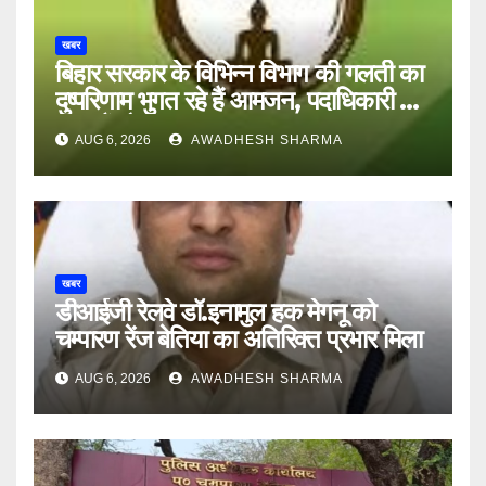
खबर
बिहार सरकार के विभिन्न विभाग की गलती का
दुष्परिणाम भुगत रहे हैं आमजन, पदाधिकारी और
अन्य हैं मौन
AUG 6, 2026
AWADHESH SHARMA
खबर
डीआईजी रेलवे डॉ.इनामुल हक मेगनू को
चम्पारण रेंज बेतिया का अतिरिक्त प्रभार मिला
AUG 6, 2026
AWADHESH SHARMA