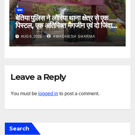
खबर
बेतिया पुलिस ने लौरिया थाना क्षेत्र से एक
पिस्टल, एक अतिरिक्त मैगजीन एवं दो जिंदा
गोली के साथ एक को गिरफ्तार दिया
AUG 6, 2026
AWADHESH SHARMA
Leave a Reply
You must be
logged in
to post a comment.
Search