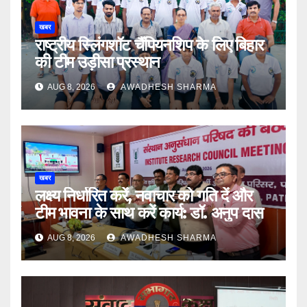
खबर
राष्ट्रीय स्लिंगशॉट चैंपियनशिप के लिए बिहार
की टीम उड़ीसा प्रस्थान
AUG 8, 2026
AWADHESH SHARMA
खबर
लक्ष्य निर्धारित करें, नवाचार को गति दें और
टीम भावना के साथ करें कार्य: डॉ. अनुप दास
AUG 8, 2026
AWADHESH SHARMA