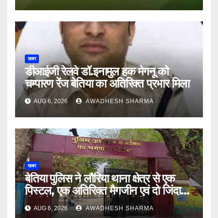
खबर
डीआईजी रेलवे डॉ.इनामुल हक मेगनू को
चम्पारण रेंज बेतिया का अतिरिक्त प्रभार मिला
AUG 6, 2026
AWADHESH SHARMA
खबर
बेतिया पुलिस ने लौरिया थाना क्षेत्र से एक
पिस्टल, एक अतिरिक्त मैगजीन एवं दो जिंदा
गोली के साथ एक को गिरफ्तार दिया
AUG 6, 2026
AWADHESH SHARMA