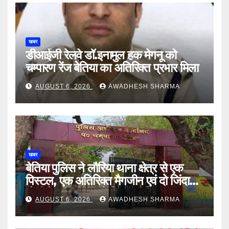
खबर
डीआईजी रेलवे डॉ.इनामुल हक मेगनू को
चम्पारण रेंज बेतिया का अतिरिक्त प्रभार मिला
AUGUST 6, 2026
AWADHESH SHARMA
खबर
बेतिया पुलिस ने लौरिया थाना क्षेत्र से एक
पिस्टल, एक अतिरिक्त मैगजीन एवं दो जिंदा
गोली के साथ एक को गिरफ्तार दिया
AUGUST 6, 2026
AWADHESH SHARMA