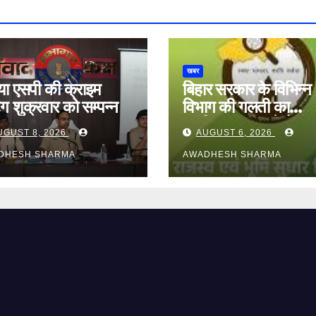
खबर
या एसपी की क्राइम
बिहार सरकार के विभिन्न
ंग शुक्रवार को सम्पन्न
विभाग की गलती का
दुष्परिणाम भुगत रहे हैं
UGUST 8, 2026
AUGUST 6, 2026
आमजन, पदाधिकारी और
DHESH SHARMA
अन्य हैं मौन
AWADHESH SHARMA