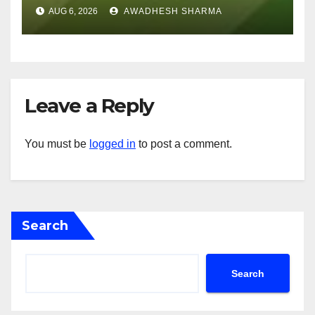
अन्य हैं मौन
AUG 6, 2026
AWADHESH SHARMA
Leave a Reply
You must be
logged in
to post a comment.
Search
Search