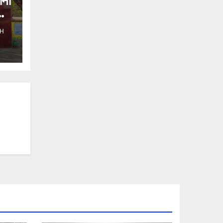
ाना
H
ो