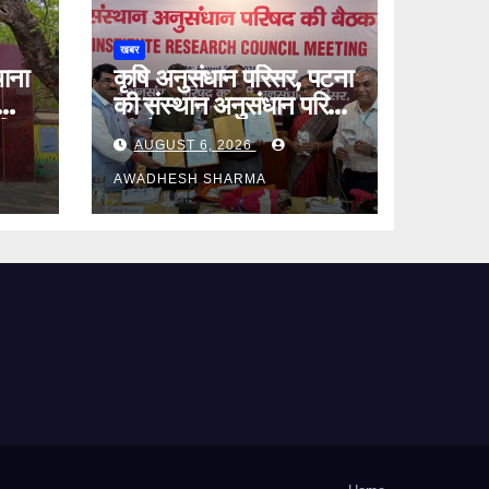
खबर
थाना
कृषि अनुसंधान परिसर, पटना
की संस्थान अनुसंधान परिषद
जिंदा
की बैठक सम्पन्न
AUGUST 6, 2026
AWADHESH SHARMA