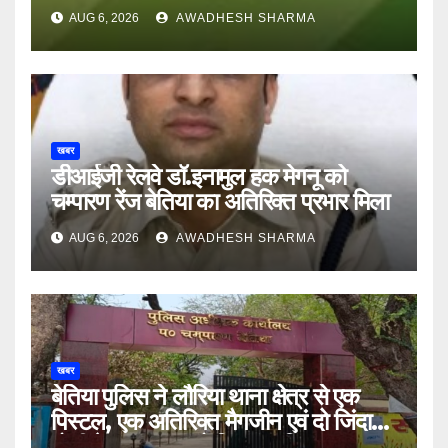
अन्य हैं मौन
AUG 6, 2026
AWADHESH SHARMA
खबर
डीआईजी रेलवे डॉ.इनामुल हक मेगनू को
चम्पारण रेंज बेतिया का अतिरिक्त प्रभार मिला
AUG 6, 2026
AWADHESH SHARMA
खबर
बेतिया पुलिस ने लौरिया थाना क्षेत्र से एक
पिस्टल, एक अतिरिक्त मैगजीन एवं दो जिंदा
गोली के साथ एक को गिरफ्तार दिया