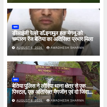
खबर
डीआईजी रेलवे डॉ.इनामुल हक मेगनू को
चम्पारण रेंज बेतिया का अतिरिक्त प्रभार मिला
AUGUST 6, 2026
AWADHESH SHARMA
खबर
बेतिया पुलिस ने लौरिया थाना क्षेत्र से एक
पिस्टल, एक अतिरिक्त मैगजीन एवं दो जिंदा
गोली के साथ एक को गिरफ्तार दिया
AUGUST 6, 2026
AWADHESH SHARMA