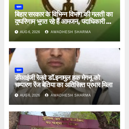
खबर
बिहार सरकार के विभिन्न विभाग की गलती का
दुष्परिणाम भुगत रहे हैं आमजन, पदाधिकारी और
अन्य हैं मौन
AUG 6, 2026
AWADHESH SHARMA
खबर
डीआईजी रेलवे डॉ.इनामुल हक मेगनू को
चम्पारण रेंज बेतिया का अतिरिक्त प्रभार मिला
AUG 6, 2026
AWADHESH SHARMA