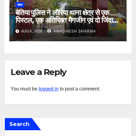
खबर
बेतिया पुलिस ने लौरिया थाना क्षेत्र से एक
पिस्टल, एक अतिरिक्त मैगजीन एवं दो जिंदा
गोली के साथ एक को गिरफ्तार दिया
AUG 6, 2026
AWADHESH SHARMA
Leave a Reply
You must be
logged in
to post a comment.
Search