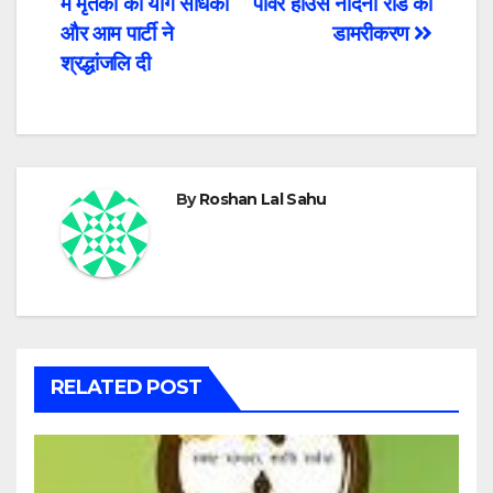
में मृतकों को योग साधकों
पावर हाउस नंदिनी रोड का
navigation
और आम पार्टी ने
डामरीकरण
श्रद्धांजलि दी
By
Roshan Lal Sahu
RELATED POST