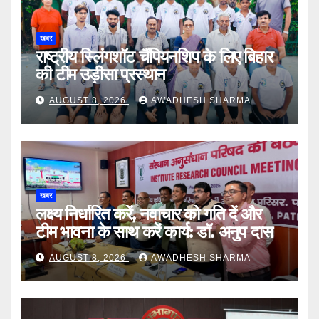
खबर
राष्ट्रीय स्लिंगशॉट चैंपियनशिप के लिए बिहार
की टीम उड़ीसा प्रस्थान
AUGUST 8, 2026
AWADHESH SHARMA
खबर
लक्ष्य निर्धारित करें, नवाचार को गति दें और
टीम भावना के साथ करें कार्य: डॉ. अनुप दास
AUGUST 8, 2026
AWADHESH SHARMA