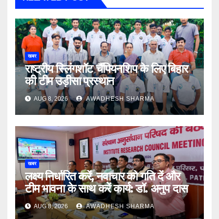
खबर
राष्ट्रीय स्लिंगशॉट चैंपियनशिप के लिए बिहार
की टीम उड़ीसा प्रस्थान
AUG 8, 2026
AWADHESH SHARMA
खबर
लक्ष्य निर्धारित करें, नवाचार को गति दें और
टीम भावना के साथ करें कार्य: डॉ. अनुप दास
AUG 8, 2026
AWADHESH SHARMA