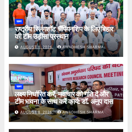
खबर
राष्ट्रीय स्लिंगशॉट चैंपियनशिप के लिए बिहार
की टीम उड़ीसा प्रस्थान
AUGUST 8, 2026
AWADHESH SHARMA
खबर
लक्ष्य निर्धारित करें, नवाचार को गति दें और
टीम भावना के साथ करें कार्य: डॉ. अनुप दास
AUGUST 8, 2026
AWADHESH SHARMA