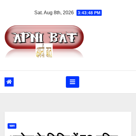
Skip
Sat. Aug 8th, 2026
3:43:49 PM
to
content
खबर