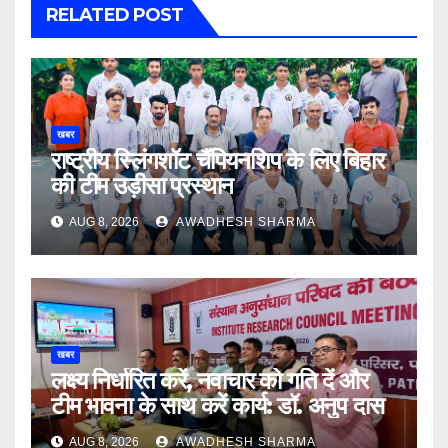
RELATED POST
खबर
राष्ट्रीय स्लिंगशॉट चैंपियनशिप के लिए बिहार
की टीम उड़ीसा प्रस्थान
AUG 8, 2026
AWADHESH SHARMA
खबर
लक्ष्य निर्धारित करें, नवाचार को गति दें और
टीम भावना के साथ करें कार्य: डॉ. अनुप दास
AUG 8, 2026
AWADHESH SHARMA