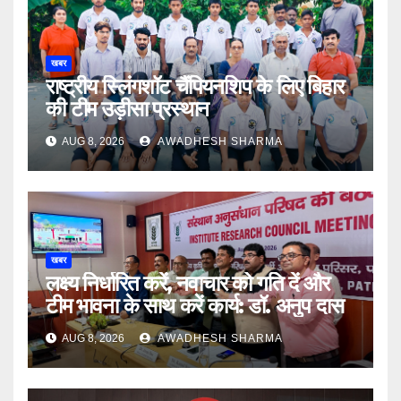
खबर
राष्ट्रीय स्लिंगशॉट चैंपियनशिप के लिए बिहार
की टीम उड़ीसा प्रस्थान
AUG 8, 2026
AWADHESH SHARMA
खबर
लक्ष्य निर्धारित करें, नवाचार को गति दें और
टीम भावना के साथ करें कार्य: डॉ. अनुप दास
AUG 8, 2026
AWADHESH SHARMA