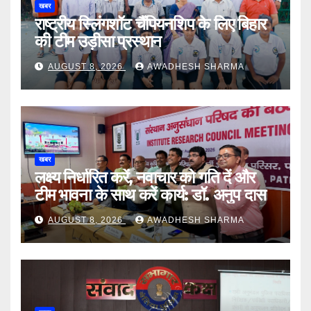
खबर
राष्ट्रीय स्लिंगशॉट चैंपियनशिप के लिए बिहार
की टीम उड़ीसा प्रस्थान
AUGUST 8, 2026
AWADHESH SHARMA
खबर
लक्ष्य निर्धारित करें, नवाचार को गति दें और
टीम भावना के साथ करें कार्य: डॉ. अनुप दास
AUGUST 8, 2026
AWADHESH SHARMA